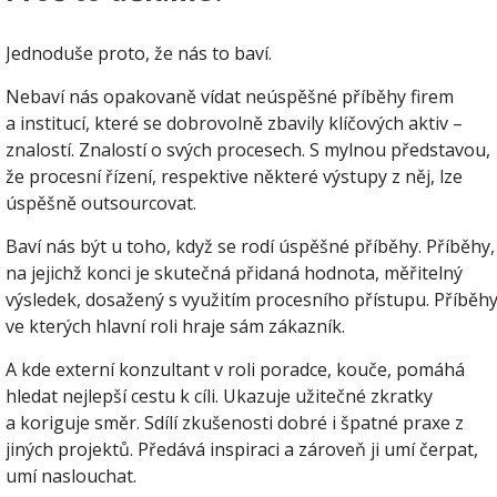
Jednoduše proto, že nás to baví.
Nebaví nás opakovaně vídat neúspěšné příběhy firem
a institucí, které se dobrovolně zbavily klíčových aktiv –
znalostí. Znalostí o svých procesech. S mylnou představou,
že procesní řízení, respektive některé výstupy z něj, lze
úspěšně outsourcovat.
Baví nás být u toho, když se rodí úspěšné příběhy. Příběhy,
na jejichž konci je skutečná přidaná hodnota, měřitelný
výsledek, dosažený s využitím procesního přístupu. Příběhy
ve kterých hlavní roli hraje sám zákazník.
A kde externí konzultant v roli poradce, kouče, pomáhá
hledat nejlepší cestu k cíli. Ukazuje užitečné zkratky
a koriguje směr. Sdílí zkušenosti dobré i špatné praxe z
jiných projektů. Předává inspiraci a zároveň ji umí čerpat,
umí naslouchat.