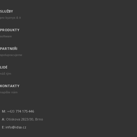
SLUŽBY
pro byznys & it
PRODUKTY
software
PARTNEŘI
spolupracujeme
LIDÉ
náš tým
KONTAKTY
napište nám
M:
+420
774 175 446
A:
Otiskova 2823/30, Brno
E:
info@idsa.cz