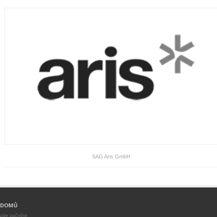
SAG Aris GmbH
DOMŮ
zde začněte